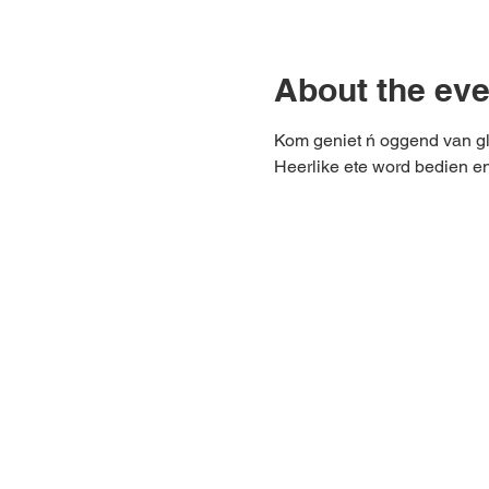
About the eve
Kom geniet ń oggend van g
Heerlike ete word bedien e