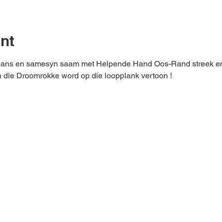
nt
lans en samesyn saam met Helpende Hand Oos-Rand streek en S
n die Droomrokke word op die loopplank vertoon !